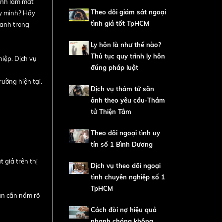
anh làm mất
Theo dõi giám sát ngoại
ty mình? Hãy
tình giá tốt TpHCM
ranh trong
Ly hôn là như thế nào?
Thủ tục quy trình ly hôn
hiệp. Dịch vụ
đúng pháp luật
rường hiện tại.
Dịch vụ thám tử săn
ảnh theo yêu cầu-Thám
tử Thiện Tâm
Theo dõi ngoại tình uy
tín số 1 Bình Dương
 giả trên thị
Dịch vụ theo dõi ngoại
tình chuyên nghiệp số 1
TpHCM
bạn cần nắm rõ
Cách đòi nợ hiệu quả
nhanh chóng không