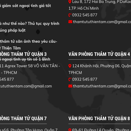
Lau 8, 172 Hai Ba Trung, P.DaKa
 giám sát ngoại tình giá tốt
1,TP. Hồ Chí Minh
0932 545 877
thamtututhientam.com@gmail.c
à như thế nào? Thủ tục quy trình
đúng pháp luật
 thám tử săn ảnh theo yêu cầu-
 Thiện Tâm
HÒNG THÁM TỬ QUẬN 3
VĂN PHÒNG THÁM TỬ QUẬN 4
 ngoại tình uy tín số 1 Bình
11 Agrex Tower 58 VÕ VĂN TẦN -
124 Khánh Hội, Phường 06, Quận
 - TPHCM
TPHCM
545 877
0932 545 877
tututhientam.com@gmail.com
thamtututhientam.com@gmail.c
HÒNG THÁM TỬ QUẬN 7
VĂN PHÒNG THÁM TỬ QUẬN 8
số 6, Phường Tân Hưng, Quận 7,
69-61 Đường Lê Quyên, Phường 