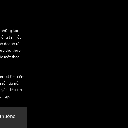
g những lựa
hông tin một
nh doanh rõ
giúp thu thập
bảo mật theo
ternet tìm kiếm
i sở hữu nó.
uyên điều tra
c này.
 thường