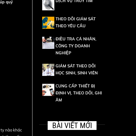
DỊCH VỤ TRUY TÌM
iúp quý
THEO DÕI GIÁM SÁT
THEO YÊU CẦU
ĐIỀU TRA CÁ NHÂN,
CÔNG TY DOANH
NGHIỆP
GIÁM SÁT THEO DÕI
HỌC SINH, SINH VIÊN
CUNG CẤP THIẾT BỊ
ĐỊNH VỊ, THEO DÕI, GHI
ÂM
BÀI VIẾT MỚI
 ty nào khác