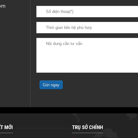
om
ẾT MỚI
TRỤ SỞ CHÍNH