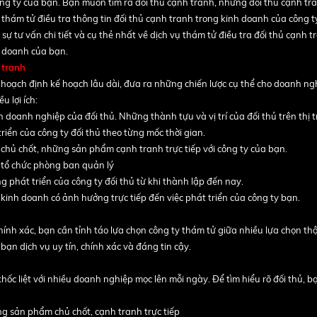
g ty của bạn. Bạn muốn tìm ra đối thủ cạnh tranh, những đối thủ cạnh tr
 thám tử điều tra thông tin đối thủ cạnh tranh trong kinh doanh của công 
ự tư vấn chi tiết và cụ thẻ nhất về dịch vụ thám tử điều tra đối thủ cạnh t
h doanh của bạn.
 tranh
ệc hoạch định kế hoạch lâu dài, đưa ra những chiến lược cụ thể cho doanh ng
u lợi ích:
n doanh nghiệp của đối thủ. Những thành tựu và vị trí của đối thủ trên thị t
iển của công ty đối thủ theo từng mốc thời gian.
hủ chốt, những sản phẩm cạnh tranh trực tiếp với công ty của bạn.
h tổ chức phòng ban quản lý
 phát triển của công ty đối thủ từ khi thành lập đến nay.
inh doanh có ảnh hưởng trực tiếp đến việc phát triển của công ty bạn.
nh xác, bạn cần tỉnh táo lựa chọn công ty thám tử giữa nhiều lựa chọn thật
ạn dịch vụ uy tín, chính xác và đáng tin cậy.
ốc liệt với nhiều doanh nghiệp mọc lên mỗi ngày. Để tìm hiểu rõ đối thủ, 
g sản phẩm chủ chốt, cạnh tranh trực tiếp