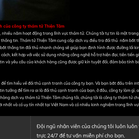
anh của công ty thám tử Thiện Tâm
nhiều năm hoạt động trong lĩnh vực thám tử. Chúng tôi tự tin là một tron
p thông tin. Thám tử Thiện Tâm cung cấp dịch vụ điều tra đối thủ nắm bắt t
ắt thông tin đối thủ nhanh chóng sẽ giúp bạn định hình được đường lối ki
cách, kết hợp với việc sử dụng những công nghệ hỗ trợ hiện đại, tiên tiến 
 tin và yêu cầu của khách hàng cũng được giữ kín tuyệt đối, đảm bảo tính 
 để tìm hiểu về đối thủ cạnh tranh của công ty bạn. Và bạn bắt đầu trên in
in tưởng để tìm ra ai là đối thủ cạnh tranh của bạn, ở đâu, công ty làm gì, a
hòng dịch vụ thám tử Thiện Tâm chúng tôi, chúng tôi là công ty thám tử ch
nhất và có uy tín nhất tại Việt Nam và có nhiều kinh nghiệm trong lĩnh vự
Đội ngũ nhân viên của chúng tôi luôn luôn
trực 24/7 để tư vấn miễn phí cho bạn.