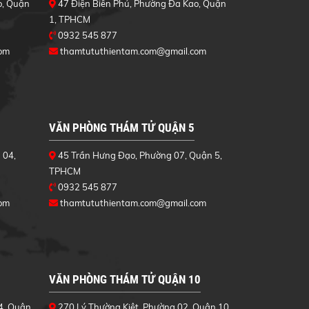
o, Quận
47 Điện Biên Phủ, Phường Đa Kao, Quận
1, TPHCM
0932 545 877
om
thamtututhientam.com@gmail.com
VĂN PHÒNG THÁM TỬ QUẬN 5
 04,
45 Trần Hưng Đạo, Phường 07, Quận 5,
TPHCM
0932 545 877
om
thamtututhientam.com@gmail.com
VĂN PHÒNG THÁM TỬ QUẬN 10
4, Quận
270 Lý Thường Kiệt, Phường 02, Quận 10,