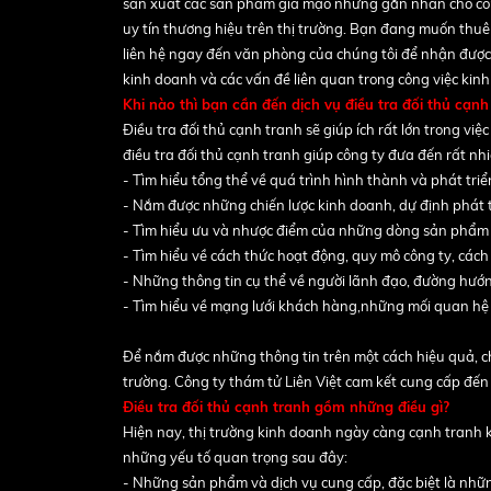
sản xuất các sản phẩm giả mạo nhưng gắn nhãn cho côn
uy tín thương hiệu trên thị trường. Bạn đang muốn thuê
liên hệ ngay đến văn phòng của chúng tôi để nhận được s
kinh doanh và các vấn đề liên quan trong công việc kin
Khi nào thì bạn cần đến dịch vụ điều tra đối thủ cạnh
Điều tra đối thủ cạnh tranh sẽ giúp ích rất lớn trong vi
điều tra đối thủ cạnh tranh giúp công ty đưa đến rất nhiề
- Tìm hiểu tổng thể về quá trình hình thành và phát triể
- Nắm được những chiến lược kinh doanh, dự định phát tr
- Tìm hiểu ưu và nhược điểm của những dòng sản phẩm c
- Tìm hiểu về cách thức hoạt động, quy mô công ty, các
- Những thông tin cụ thể về người lãnh đạo, đường hướng
- Tìm hiểu về mạng lưới khách hàng,những mối quan hệ k
Để nắm được những thông tin trên một cách hiệu quả, chí
trường. Công ty thám tử Liên Việt cam kết cung cấp đến b
Điều tra đối thủ cạnh tranh gồm những điều gì?
Hiện nay, thị trường kinh doanh ngày càng cạnh tranh kh
những yếu tố quan trọng sau đây:
- Những sản phẩm và dịch vụ cung cấp, đặc biệt là nhữn