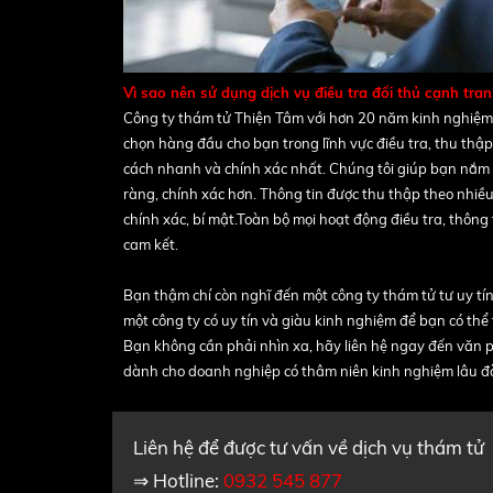
Vì sao nên sử dụng dịch vụ điều tra đối thủ cạnh tr
Công ty thám tử Thiện Tâm với hơn 20 năm kinh nghiệm, 
chọn hàng đầu cho bạn trong lĩnh vực điều tra, thu thậ
cách nhanh và chính xác nhất. Chúng tôi giúp bạn nắm b
ràng, chính xác hơn. Thông tin được thu thập theo nhiều 
chính xác, bí mật.Toàn bộ mọi hoạt động điều tra, thông
cam kết.
Bạn thậm chí còn nghĩ đến một công ty thám tử tư uy tín
một công ty có uy tín và giàu kinh nghiệm để bạn có thể t
Bạn không cần phải nhìn xa, hãy liên hệ ngay đến văn p
dành cho doanh nghiệp có thâm niên kinh nghiệm lâu đời 
Liên hệ để được tư vấn về dịch vụ thám tử
⇒ Hotline:
0932 545 877