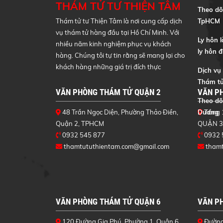
THÁM TỬ TƯ THIỆN TÂM
Theo dõi
Thám tử tư Thiện Tâm là nơi cung cấp dịch
TpHCM
vụ thám tử hàng đầu tại Hồ Chí Minh. Với
Ly hôn l
nhiều năm kinh nghiệm phục vụ khách
ly hôn 
hàng. Chúng tôi tự tin rằng sẽ mang lại cho
khách hàng những giá trị đích thực
Dịch vụ
Thám tử
VĂN PHÒNG THÁM TỬ QUẬN 2
VĂN P
Theo dõi
48 Trần Ngọc Diện, Phường Thảo Điền,
Dương
Tầng 
Quận 2, TPHCM
QUẬN 3
0932 545 877
0932 
thamtututhientam.com@gmail.com
tham
VĂN PHÒNG THÁM TỬ QUẬN 6
VĂN P
120 Đường Gia Phú, Phường 1, Quận 6,
Đường 