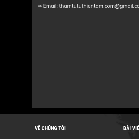
⇒ Email:
thamtututhientam.com@gmail.c
VỀ CHÚNG TÔI
BÀI VI