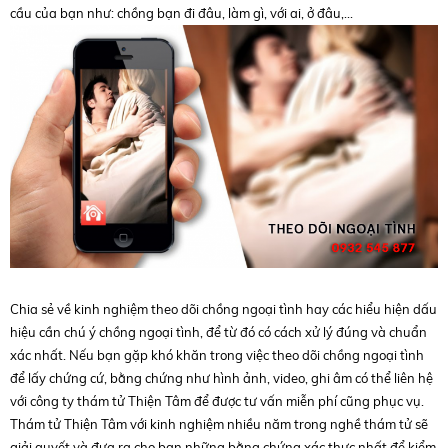
cầu của bạn như: chồng bạn đi đâu, làm gì, với ai, ở đâu,…
Chia sẻ về kinh nghiệm theo dõi chồng ngoại tình hay các hiểu hiện dấu
hiệu cần chú ý chồng ngoại tình, để từ đó có cách xử lý đúng và chuẩn
xác nhất. Nếu bạn gặp khó khăn trong việc theo dõi chồng ngoại tình
để lấy chứng cứ, bằng chứng như hình ảnh, video, ghi âm có thể liên hệ
với công ty thám tử Thiện Tâm để được tư vấn miễn phí cũng phục vụ.
Thám tử Thiện Tâm với kinh nghiệm nhiều năm trong nghề thám tử sẽ
giải quyết và đưa ra cho bạn những bằng chứng xác thực nhất để kiểm