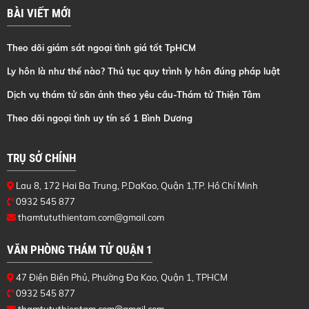
BÀI VIẾT MỚI
Theo dõi giám sát ngoại tình giá tốt TpHCM
Ly hôn là như thế nào? Thủ tục quy trình ly hôn đúng pháp luật
Dịch vụ thám tử săn ảnh theo yêu cầu-Thám tử Thiện Tâm
Theo dõi ngoại tình uy tín số 1 Bình Dương
TRỤ SỞ CHÍNH
Lau 8, 172 Hai Ba Trung, P.DaKao, Quận 1,TP. Hồ Chí Minh
0932 545 877
thamtututhientam.com@gmail.com
VĂN PHÒNG THÁM TỬ QUẬN 1
47 Điện Biên Phủ, Phường Đa Kao, Quận 1, TPHCM
0932 545 877
thamtututhientam.com@gmail.com