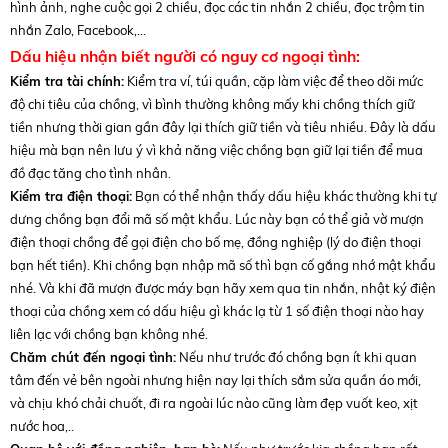
hình ảnh, nghe cuộc gọi 2 chiều, đọc các tin nhắn 2 chiều, đọc trộm tin
nhắn Zalo, Facebook,…
Dấu hiệu nhận biết người có nguy cơ ngoại tình:
Kiểm tra tài chính:
Kiểm tra ví, túi quần, cặp làm việc để theo dõi mức
độ chi tiêu của chồng, vì bình thường không mấy khi chồng thích giữ
tiền nhưng thời gian gần đây lại thích giữ tiền và tiêu nhiều. Đây là dấu
hiệu mà bạn nên lưu ý vì khả năng việc chồng bạn giữ lại tiền để mua
đồ đạc tăng cho tình nhân.
Kiểm tra điện thoại:
Bạn có thể nhận thấy dấu hiệu khác thường khi tự
dưng chồng bạn đổi mã số mật khẩu. Lúc này bạn có thể giả vờ mượn
điện thoại chồng để gọi điện cho bố mẹ, đồng nghiệp (lý do điện thoại
bạn hết tiền). Khi chồng bạn nhập mã số thì bạn cố gắng nhớ mật khẩu
nhé. Và khi đã mượn được máy bạn hãy xem qua tin nhắn, nhật ký điện
thoại của chồng xem có dấu hiệu gì khác lạ từ 1 số điện thoại nào hay
liên lạc với chồng bạn không nhé.
Chăm chút đến ngoại tình:
Nếu như trước đó chồng bạn ít khi quan
tâm đến vẻ bên ngoài nhưng hiện nay lại thích sắm sửa quần áo mới,
và chịu khó chải chuốt, đi ra ngoài lúc nào cũng làm đẹp vuốt keo, xịt
nước hoa,..