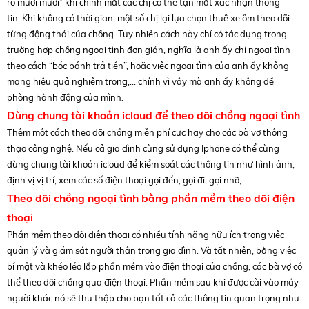
rõ mười mươi” khi chính mắt các chị có thể tận mắt xác nhận thông
tin. Khi không có thời gian, một số chị lại lựa chọn thuê xe ôm theo dõi
từng động thái của chồng. Tuy nhiên cách này chỉ có tác dụng trong
trường hợp chồng ngoại tình đơn giản, nghĩa là anh ấy chỉ ngoại tình
theo cách “bóc bánh trả tiền”, hoặc việc ngoại tình của anh ấy không
mang hiệu quả nghiêm trọng,… chính vì vậy mà anh ấy không đề
phòng hành động của mình.
Dùng chung tài khoản icloud để theo dõi chồng ngoại tình
Thêm một cách theo dõi chồng miễn phí cực hay cho các bà vợ thông
thạo công nghệ. Nếu cả gia đình cùng sử dụng Iphone có thể cùng
dùng chung tài khoản icloud để kiểm soát các thông tin như hình ảnh,
định vị vị trí, xem các số điện thoại gọi đến, gọi đi, gọi nhỡ,…
Theo dõi chồng ngoại tình bằng phần mềm theo dõi điện
thoại
Phần mềm theo dõi điện thoại có nhiều tính năng hữu ích trong việc
quản lý và giám sát người thân trong gia đình. Và tất nhiên, bằng việc
bí mật và khéo léo lắp phần mềm vào điện thoại của chồng, các bà vợ có
thể theo dõi chồng qua điện thoại. Phần mềm sau khi được cài vào máy
người khác nó sẽ thu thập cho bạn tất cả các thông tin quan trọng như