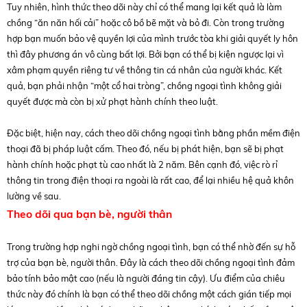
Tuy nhiên, hình thức theo dõi này chỉ có thể mang lại kết quả là làm
chồng “ăn năn hối cải” hoặc cô bồ bẽ mặt và bỏ đi. Còn trong trường
hợp bạn muốn bảo vệ quyền lợi của mình trước tòa khi giải quyết ly hôn
thì đây phương án vô cùng bất lợi. Bởi bạn có thể bị kiện ngược lại vì
xâm phạm quyền riêng tư về thông tin cá nhân của người khác. Kết
quả, bạn phải nhận “một cổ hai tròng”, chồng ngoại tình không giải
quyết được mà còn bị xử phạt hành chính theo luật.
Đặc biệt, hiện nay, cách theo dõi chồng ngoại tình bằng phần mềm điện
thoại đã bị pháp luật cấm. Theo đó, nếu bị phát hiện, bạn sẽ bị phạt
hành chính hoặc phạt tù cao nhất là 2 năm. Bên cạnh đó, việc rò rỉ
thông tin trong điện thoại ra ngoài là rất cao, để lại nhiều hệ quả khôn
lường về sau.
Theo dõi qua bạn bè, người thân
Trong trường hợp nghi ngờ chồng ngoại tình, bạn có thể nhờ đến sự hỗ
trợ của bạn bè, người thân. Đây là cách theo dõi chồng ngoại tình đảm
bảo tính bảo mật cao (nếu là người đáng tin cậy). Ưu điểm của chiêu
thức này đó chính là bạn có thể theo dõi chồng một cách gián tiếp mọi