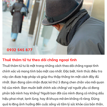
Thuê thám tử tư theo dõi chồng ngoại tình
Thuê thám tử tư là một trong những cách theo dõi chồng ngoại tình
chính xác và mang tính bảo mật cao nhất. Đặc biệt, hình thức điều tra
này còn được hợp pháp và giúp thu thập thông tin một cách đầy đủ
nhất. Bạn đang cảm nhận được kẻ thứ 3 đang chen chân vào mối quan
hệ của mình. Bạn muốn biết chính xác chồng/ vợ/ người yêu có đang
phản bội mình hay không? Người bạn đời của mình đang có những dấu
hiệu phai nhạt, lạnh lùng, hay đi khuya mờ ám không rõ ràng. Đừng
quá lo lắng ảnh hưởng đến cuộc sống và tâm lý sức khỏe của bản thân,