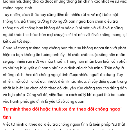
lúc mọi nơi, đồng thời có được những thông tin chính xác nhất về sự việc
chồng ngoại tình.
Tuy nhiên, cách thức này cũng tiềm ẩn nhiều rủi ro về mặt bảo mật
thông tin. Bởi trong trường hợp người bạn người bạn chọn điều tra
thông tin về chồng bạn không đảm bảo giữ bí mật, và kể lể với những
người khác thì chắc chắn mọi chuyện sẽ trở nên vỡ lỡ và không mang lại
kết quả tốt đẹp.
Chưa kể trong trường hợp chồng bạn thực sự không ngoại tình và phát
hiện ra bạn không tin tưởng anh ấy, thì chắc chắn cuộc sống hôn nhân
sẽ gặp nhiều rạn nứt và mâu thuẫn. Trong hôn nhân bạn luôn cần phải
có những bí quyết giữ hạnh phúc gia đình của chính mình. Trên đây là
những cách theo dõi chồng ngoại tình được nhiều người áp dụng. Tuy
nhiên, mỗi cách lại có ưu, nhược điểm khác nhau, vì vậy điều quan trọng
nhất là biết lựa chọn cách theo dõi chuyện của chồng sao cho đúng đắn
và hợp pháp. Cùng với đó, việc đưa ra cách xử lý khi người thứ ba bước
vào hạnh phúc gia đình là yếu tố vô cùng quan
Tự mình theo dõi hoặc thuê xe ôm theo dõi chồng ngoại
tình
Việc tự mình đi theo dõi điều tra chồng ngoại tình là biện pháp “sự thật