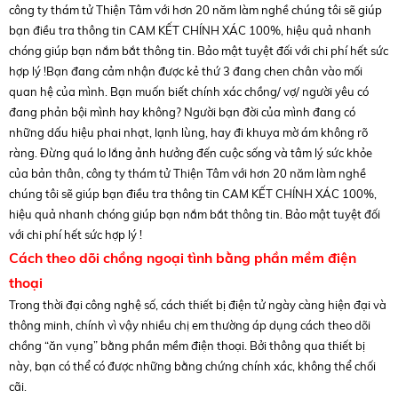
công ty thám tử Thiện Tâm với hơn 20 năm làm nghề chúng tôi sẽ giúp
bạn điều tra thông tin CAM KẾT CHÍNH XÁC 100%, hiệu quả nhanh
chóng giúp bạn nắm bắt thông tin. Bảo mật tuyệt đối với chi phí hết sức
hợp lý !Bạn đang cảm nhận được kẻ thứ 3 đang chen chân vào mối
quan hệ của mình. Bạn muốn biết chính xác chồng/ vợ/ người yêu có
đang phản bội mình hay không? Người bạn đời của mình đang có
những dấu hiệu phai nhạt, lạnh lùng, hay đi khuya mờ ám không rõ
ràng. Đừng quá lo lắng ảnh hưởng đến cuộc sống và tâm lý sức khỏe
của bản thân, công ty thám tử Thiện Tâm với hơn 20 năm làm nghề
chúng tôi sẽ giúp bạn điều tra thông tin CAM KẾT CHÍNH XÁC 100%,
hiệu quả nhanh chóng giúp bạn nắm bắt thông tin. Bảo mật tuyệt đối
với chi phí hết sức hợp lý !
Cách theo dõi chồng ngoại tình bằng phần mềm điện
thoại
Trong thời đại công nghệ số, cách thiết bị điện tử ngày càng hiện đại và
thông minh, chính vì vậy nhiều chị em thường áp dụng cách theo dõi
chồng “ăn vụng” bằng phần mềm điện thoại. Bởi thông qua thiết bị
này, bạn có thể có được những bằng chứng chính xác, không thể chối
cãi.