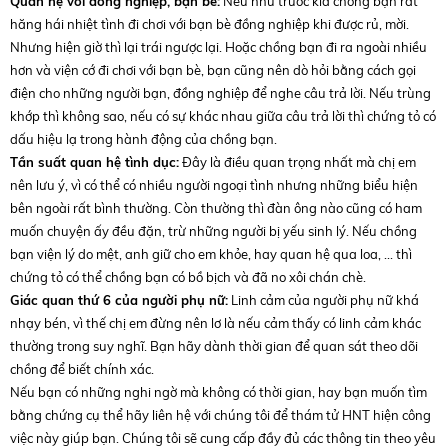
Quan hệ với đồng nghiệp, bạn bè:
Nếu như trước kia chồng bạn rất
hăng hái nhiệt tình đi chơi với bạn bè đồng nghiệp khi được rủ, mời.
Nhưng hiện giờ thì lại trái ngược lại. Hoặc chồng bạn đi ra ngoài nhiều
hơn và viện cớ đi chơi với bạn bè, bạn cũng nên dò hỏi bằng cách gọi
điện cho những người bạn, đồng nghiệp để nghe câu trả lời. Nếu trùng
khớp thì không sao, nếu có sự khác nhau giữa câu trả lời thì chứng tỏ có
dấu hiệu lạ trong hành động của chồng bạn.
Tần suất quan hệ tình dục:
Đây là điều quan trọng nhất mà chị em
nên lưu ý, vì có thể có nhiều người ngoại tình nhưng những biểu hiện
bên ngoài rất bình thường. Còn thường thì đàn ông nào cũng có ham
muốn chuyện ấy đều đặn, trừ những người bị yếu sinh lý. Nếu chồng
bạn viện lý do mệt, anh giữ cho em khỏe, hay quan hệ qua loa, … thì
chứng tỏ có thể chồng bạn có bồ bịch và đã no xôi chán chè.
Giác quan thứ 6 của người phụ nữ:
Linh cảm của người phụ nữ khá
nhạy bén, vì thế chị em đừng nên lơ là nếu cảm thấy có linh cảm khác
thường trong suy nghĩ. Bạn hãy dành thời gian để quan sát theo dõi
chồng để biết chính xác.
Nếu bạn có những nghi ngờ mà không có thời gian, hay bạn muốn tìm
bằng chứng cụ thể hãy liên hệ với chúng tôi để thám tử HNT hiện công
việc này giúp bạn. Chúng tôi sẽ cung cấp đầy đủ các thông tin theo yêu