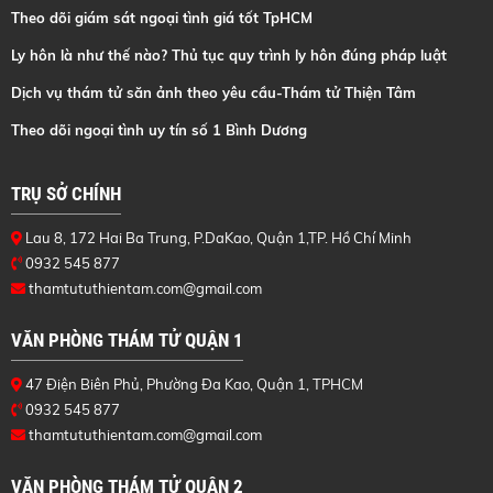
Theo dõi giám sát ngoại tình giá tốt TpHCM
Ly hôn là như thế nào? Thủ tục quy trình ly hôn đúng pháp luật
Dịch vụ thám tử săn ảnh theo yêu cầu-Thám tử Thiện Tâm
Theo dõi ngoại tình uy tín số 1 Bình Dương
TRỤ SỞ CHÍNH
Lau 8, 172 Hai Ba Trung, P.DaKao, Quận 1,TP. Hồ Chí Minh
0932 545 877
thamtututhientam.com@gmail.com
VĂN PHÒNG THÁM TỬ QUẬN 1
47 Điện Biên Phủ, Phường Đa Kao, Quận 1, TPHCM
0932 545 877
thamtututhientam.com@gmail.com
VĂN PHÒNG THÁM TỬ QUẬN 2