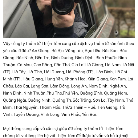
Vậy công ty thám tử Thiện Tâm cung cấp dịch vụ thám tử săn ảnh theo
yêu cầu ở đâu? An Giang, Bà Rịa-Vũng tàu, Bạc Liêu, Bắc Kạn, Bắc
Giang, Bắc Ninh, Bến Tre, Bình Dương, Bình Định, Bình Phước, Bình
Thuận, Cà Mau, Cao Bằng, Cần Thơ, Gia Lai,Hà Giang, Hà Nam,Hà Nội
(TP), Hà Tây, Hà Tĩnh, Hải Dương, Hải Phòng (TP), Hòa Bình, Hồ Chí
Minh (TP), Hậu Giang, Hưng Yên, Khánh Hòa, Kiên Giang, Kon Tum, Lai
Châu, Lào Cai, Lạng Sơn, Lâm Đồng, Long An, Nam Định, Nghệ An,
Ninh Bình, Ninh Thuận,Phú Thọ,Phú Yên, Quảng Bình, Quảng Nam,
Quảng Ngãi, Quảng Ninh, Quảng Trị, Sóc Trăng, Sơn La, Tây Ninh, Thái
Bình, Thái Nguyên, Thanh Hóa, Thừa Thiên – Huế, Tiền Giang, Trà
Vinh, Tuyên Quang, Vĩnh Long, Vĩnh Phúc, Yên Bái.
Mọi thông cung cấp và cần sự giúp đỡ công ty thám tử Thiện Tâm
chúng tôi vui lòng liên hệ với Thiện Tâm để được tư vấn và hỗ trợ một