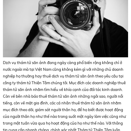
Dịch vụ thám tử săn ảnh đang ngày càng phổ biến rộng không chỉ ở
nước ngoài mà tại Việt Nam cũng không kém gì với những chủ doanh
nghiệp họ thường hay thuê dịch vụ thám tử săn ảnh theo yêu cầu tại
công ty thám tử Thiện Tâm chúng tôi. Mục đích các doanh nghiệp thuê
thám tử săn ảnh nhằm tìm hiểu về khía cạnh của đối tác kinh doanh.
Còn về bên nhà báo thuê thám tử săn ảnh những ngôi sao, người nổi
tiếng, còn về mặt gia đình, các cá nhân thuê thám tử săn ảnh nhằm
mục đích theo dõi, giám sát người thân họ, để họ biết được hoạt động
của người thân họ như thế nào trong suốt một ngày làm việc cũng như
trong một tuần vừa qua họ hoạt động của họ như thế nào. Với thông
tin cung cấp nhanh chóng, chính xác nhất Thám tử Thiện Tâm luôn