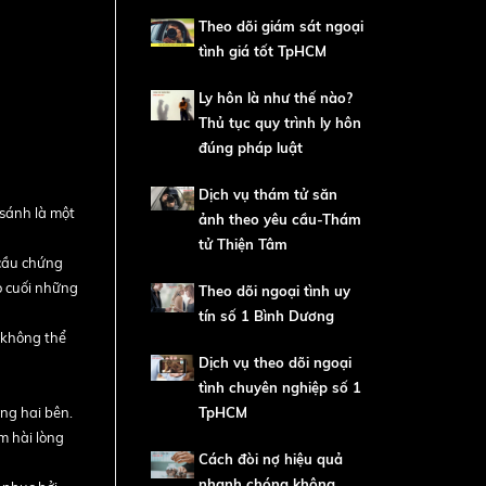
Theo dõi giám sát ngoại
tình giá tốt TpHCM
Ly hôn là như thế nào?
Thủ tục quy trình ly hôn
đúng pháp luật
Dịch vụ thám tử săn
 sánh là một
ảnh theo yêu cầu-Thám
tử Thiện Tâm
 cầu chứng
o cuối những
Theo dõi ngoại tình uy
tín số 1 Bình Dương
ỡ không thể
Dịch vụ theo dõi ngoại
tình chuyên nghiệp số 1
ng hai bên.
TpHCM
m hài lòng
Cách đòi nợ hiệu quả
nhanh chóng không