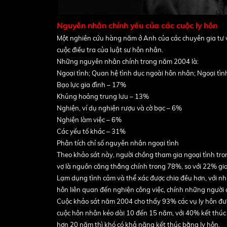
Nguyên nhân chính yếu của các cuộc ly hôn
Một nghiên cứu hàng năm ở Anh của các chuyên gia tư v
cuộc điều tra của luật sư hôn nhân.
Những nguyên nhân chính trong năm 2004 là:
Ngoại tình; Quan hệ tình dục ngoài hôn nhân; Ngoại tì
Bạo lực gia đình – 17%
Khủng hoảng trung lưu – 13%
Nghiện, ví dụ nghiện rượu và cờ bạc – 6%
Nghiện làm việc – 6%
Các yếu tố khác – 31%
Phân tích chỉ số nguyên nhân ngoại tình
Theo khảo sát này, người chồng tham gia ngoại tình tro
vợ là nguồn căng thẳng chính trong 78%, so với 22% gia
Lạm dụng tình cảm và thể xác được chia đều hơn, với n
hôn liên quan đến nghiện công việc, chính những người
Cuộc khảo sát năm 2004 cho thấy 93% các vụ ly hôn được c
cuộc hôn nhân kéo dài 10 đến 15 năm, với 40% kết thúc
hơn 20 năm thì khó có khả năng kết thúc bằng ly hôn.