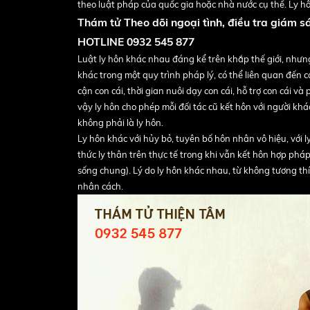
theo luật pháp của quốc gia hoặc nhà nước cụ thể. Ly h
Thám tử Theo dõi ngoại tình, điều tra giám s
HOTLINE 0932 545 877
Luật ly hôn khác nhau đáng kể trên khắp thế giới, nhưng
khác trong một quy trình pháp lý, có thể liên quan đến c
cận con cái, thời gian nuôi dạy con cái, hỗ trợ con cái v
vậy ly hôn cho phép mỗi đối tác cũ kết hôn với người khá
không phải là ly hôn.
Ly hôn khác với hủy bỏ, tuyên bố hôn nhân vô hiệu, với 
thức ly thân trên thực tế trong khi vẫn kết hôn hợp phá
sống chung). Lý do ly hôn khác nhau, từ không tương th
nhân cách.