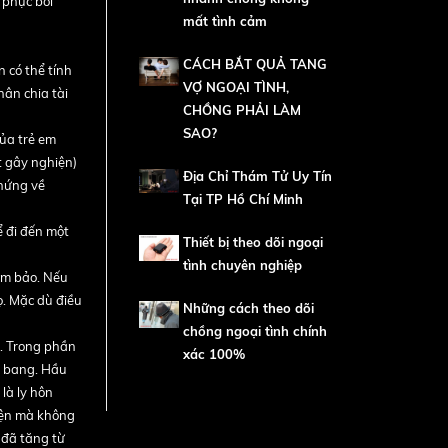
 phục bởi
mất tình cảm
CÁCH BẮT QUẢ TANG
 có thể tính
VỢ NGOẠI TÌNH,
hân chia tài
CHỒNG PHẢI LÀM
SAO?
của trẻ em
t gây nghiện)
Địa Chỉ Thám Tử Uy Tín
chứng về
Tại TP Hồ Chí Minh
ể đi đến một
Thiết bị theo dõi ngoại
tình chuyên nghiệp
ảm bảo. Nếu
ọ. Mặc dù điều
Những cách theo dõi
chồng ngoại tình chính
g. Trong phần
xác 100%
u bang. Hầu
là ly hôn
diện mà không
 đã tăng từ