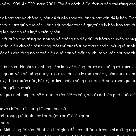
 năm 1999 lên 73% năm 2001. Tòa án đô thị ở California báo cáo rằng kh
 để các cặp vợ chồng ly hôn để đi đến thỏa thuận về các vấn đề ly hôn. Tro
với sự trợ giúp của các luật sư được đào tạo về quy trình ly hôn hợp tác và
g lập hoặc huấn luyện viên ly hôn.
và lợi ích của riêng họ, nhưng với thông tin đầy đủ và hỗ trợ chuyên nghiệ
việc đại diện cho các bên trong một thủ tục tố tụng tranh chấp, nếu quá trình
tác đều cho rằng nó có thể hiệu quả hơn về mặt chi phí so với các phương th
và tình cảm. Ngoài ra, kinh nghiệm làm việc cộng tác có xu hướng cải thiện gi
iên quan, và khả năng quay trở lại tòa án sau ly thân hoặc ly hôn được giảm 
kỳ thỏa thuận nào, bất kỳ tài liệu hoặc thông tin trao đổi nào trong quá t
huận giữa các bên.
ng quá trình hợp tác sẽ bị đưa ra tòa. Về cơ bản, họ có các biện pháp bảo v
tác và chứng từ chứng từ kèm theo và
ết trong quá trình hợp tác hoặc trao đổi liên quan.
t nam
. Một số người cần rất nhiều thời gian để hoàn thành, trong khi những ngư