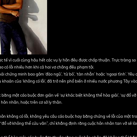
c tế vì cuối cùng hầu hết các vụ ly hôn đều được chấp thuận. Trực tràng so
 có lỗi nhiều hơn khi cả hai vợ chồng đều phạm tội.
ải chứng minh bao gồm ‘đào ngũ’, ‘từ bỏ’, ‘tàn nhẫn’ hoặc ‘ngoại tình’. Yêu
u khoản của ‘không có lỗi’, đã trở nên phổ biến ở nhiều nước phương Tây và
ợc bằng một cáo buộc đơn giản về ‘sự khác biệt không thể hòa giải’, ‘sự đổ v
 hôn nhân, hoặc trên cơ sở ly thân.
hôn không có lỗi, không yêu cầu cáo buộc hay bằng chứng về lỗi của một tro
 “đổ vỡ không thể cứu vãn”, chỉ khẳng định rằng cuộc hôn nhân tan vỡ sẽ là