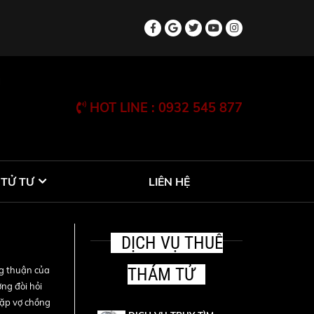
HOT LINE : 0932 545 877
 TỬ TƯ
LIÊN HỆ
DỊCH VỤ THUÊ
ng thuận của
THÁM TỬ
ờng đòi hỏi
cặp vợ chồng