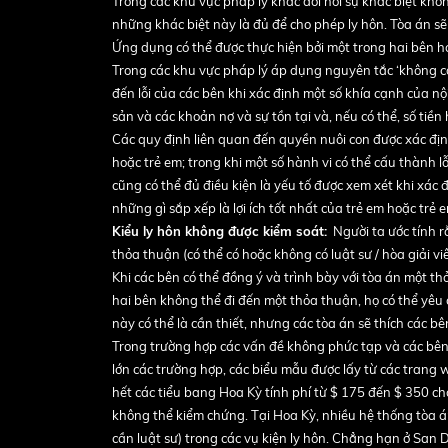
Trong các khu vực pháp lý khác đòi hỏi sự khác biệt kh
những khác biệt này là đủ để cho phép ly hôn. Tòa án sẽ k
Ứng dụng có thể được thực hiện bởi một trong hai bên ho
Trong các khu vực pháp lý áp dụng nguyên tắc ‘không có 
đến lỗi của các bên khi xác định một số khía cạnh của nộ
sản và các khoản nợ và sự tồn tại và, nếu có thể, số tiền 
Các quy định liên quan đến quyền nuôi con được xác địn
hoặc trẻ em; trong khi một số hành vi có thể cấu thành l
cũng có thể đủ điều kiện là yếu tố được xem xét khi xác
những gì sắp xếp là lợi ích tốt nhất của trẻ em hoặc trẻ e
Kiểu ly hôn không được kiểm soát:
Người ta ước tính rằ
thỏa thuận (có thể có hoặc không có luật sư / hòa giải viên
Khi các bên có thể đồng ý và trình bày với tòa án một 
hai bên không thể đi đến một thỏa thuận, họ có thể yêu 
này có thể là cần thiết, nhưng các tòa án sẽ thích các b
Trong trường hợp các vấn đề không phức tạp và các bên 
lớn các trường hợp, các biểu mẫu được lấy từ các trang
hết các tiểu bang Hoa Kỳ tính phí từ $ 175 đến $ 350 cho
không thể kiểm chứng. Tại Hoa Kỳ, nhiều hệ thống tòa á
cần luật sư) trong các vụ kiện ly hôn. Chẳng hạn ở San D