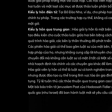
được giải pháp trong một vài cuộc họp. Các học viên hợp 
hai tuần và một loạt các mục sẽ được thảo luận phân bổ
Kiểu ly hôn điện tử:
Tại Bồ Đào Nha, ví dụ, cho phép hai
chính tư pháp. Trong các trường hợp cụ thể, không có co
một giờ.
Kiểu ly hôn qua trung gian :
Hòa giải ly hôn là một biện
tạo điều kiện cho cuộc thảo luận giữa hai bên bằng cách 
quá trình hòa giải, các bên ly thân thường đã phát triển
Các phiên hòa giải có thể bao gồm luật sư của một bên, l
hợp pháp của họ, nhưng không cung cấp lời khuyên cho mộ
chuyển đổi mà không cần luật sư có mặt ở tất cả Một số
nhà hoạch định tài chính và các chuyên gia khác để làm
Hòa giải viên ly hôn có thể là luật sư có kinh nghiệm tro
nhưng được đào tạo cụ thể trong lĩnh vực tòa án gia đình.
tụng. Tỷ lệ tuân thủ các thỏa thuận qua trung gian cao h
Một bài báo trên tờ Jerusalem Post của Hadassah Fidler 
quốc gia (như Israel) đã ban hành luật mới sẽ yêu cầu cá