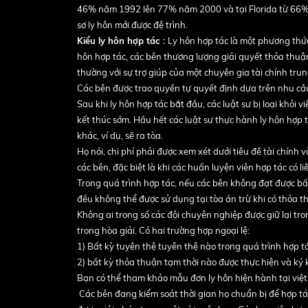
46% năm 1992 lên 77% năm 2000 và tại Florida từ 66%
sơ ly hôn mới được đệ trình.
Kiểu ly hôn hợp tác :
Ly hôn hợp tác là một phương thức
hôn hợp tác, các bên thương lượng giải quyết thỏa thuận 
thường với sự trợ giúp của một chuyên gia tài chính trun
Các bên được trao quyền tự quyết định dựa trên nhu cầu 
Sau khi ly hôn hợp tác bắt đầu, các luật sư bị loại khỏi 
kết thúc sớm. Hầu hết các luật sư thực hành ly hôn hợp 
khác, ví dụ, sẽ ra tòa.
Họ nói, chi phí phải được xem xét dưới tiêu đề tài chính 
các bên, đặc biệt là khi các huấn luyện viên hợp tác có l
Trong quá trình hợp tác, nếu các bên không đạt được bất 
đều không thể được sử dụng tại tòa án trừ khi có thỏa t
Không ai trong số các đội chuyên nghiệp được giữ lại tro
trong hòa giải. Có hai trường hợp ngoại lệ:
1) Bất kỳ tuyên thệ tuyên thệ nào trong quá trình hợp 
2) bất kỳ thỏa thuận tạm thời nào được thực hiện và ký k
Bạn có thể tham khảo mẫu đơn ly hôn hiện hành tại việ
Các bên đang kiểm soát thời gian họ chuẩn bị để hợp tác