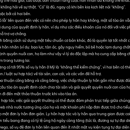
ông thể hòa giải, cáo buộc đơn thuần rằng cuộc hôn nhân đã không thể khắc
hông hỏi về sự thật. “Có” là đủ, ngay cả khi bên kia kịch liệt nói “không”.
ặc bởi cả hai bên.
lỗi’ liên quan đến việc có nên cho phép ly hôn hay không, một số tòa án vẫn
i dung của quyết định ly hôn, ví dụ như các điều khoản của nó đối với việc p
hỗ trợ vợ chồng.
h bằng cách sử dụng một tiêu chuẩn cơ bản khác, đó là quyền lợi tốt nhất 
ỗi hôn nhân (ví dụ: bạo lực, tàn ác, gây nguy hiểm, bỏ bê hoặc lạm dụng chấ
 định quyền nuôi con, họ làm như vậy vì lý do độc lập mà họ cung cấp bằng 
m trong tương lai.
ng có tới 95% số vụ ly hôn ở Mỹ là “không thể kiểm chứng”, vì hai bên có th
 / luật sư hợp tác) về tài sản, con cái, và các vấn đề hỗ trợ.
thỏa thuận công bằng và công bằng, việc chấp thuận ly hôn gần như được đ
cầu tòa án quyết định cách chia tài sản và giải quyết quyền nuôi con của h
ên đi đến một thỏa thuận trước khi vào tòa án.
hợp tác, việc giải quyết thường có thể được đàm phán trực tiếp giữa chún
 web nhà nước tương ứng của họ và một khoản phí nộp đơn được trả cho tiể
 một đơn ly hôn đơn giản. Ly hôn hợp tác và ly hôn qua trung gian được coi 
n tiểu bang đang có tỷ lệ ủng hộ ngày càng tăng (tức là, đương sự tự đại 
iego, số vụ đệ đơn ly hôn liên quan đến ít nhất một vụ kiện tụng tự đại diện