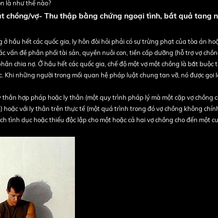
ôn là như thế nào?
át chồng/vợ- Thu thập bằng chứng ngoại tình, bắt quả tang n
 ở hầu hết các quốc gia, ly hôn đòi hỏi phải có sự trừng phạt của tòa án ho
ác vấn đề phân phối tài sản, quyền nuôi con, tiền cấp dưỡng (hỗ trợ vợ chồng
à phân chia nợ. Ở hầu hết các quốc gia, chế độ một vợ một chồng là bắt buộc t
c. Khi những người trong mối quan hệ pháp luật chung tan vỡ, nó được gọi l
ly thân hợp pháp hoặc ly thân (một quy trình pháp lý mà một cặp vợ chồng c
p) hoặc với ly thân trên thực tế (một quá trình trong đó vợ chồng không chí
ích tình dục hoặc thiếu độc lập cho một hoặc cả hai vợ chồng cho đến một c