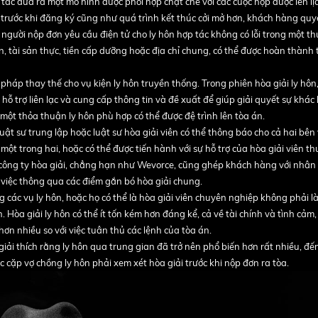
tác đưa ra một mô hình được phối hợp chặt chẽ với các cuộc họp được lên lị
 trước khi đăng ký cũng như quá trình kết thúc cởi mở hơn, khách hàng quy
 người nộp đơn yêu cầu điện tử cho ly hôn hợp tác không có lỗi trong một t
n, tài sản thực, tiền cấp dưỡng hoặc địa chỉ chung, có thể được hoàn thành
 pháp thay thế cho vụ kiện ly hôn truyền thống. Trong phiên hòa giải ly hôn,
hỗ trợ liên lạc và cung cấp thông tin và đề xuất để giúp giải quyết sự khác 
 một thỏa thuận ly hôn phù hợp có thể được đệ trình lên tòa án.
uật sư trung lập hoặc luật sư hòa giải viên có thể thông báo cho cả hai bên
t trong hai, hoặc có thể được tiến hành với sự hỗ trợ của hòa giải viên th
 công ty hòa giải, chẳng hạn như Wevorce, cũng ghép khách hàng với nhân 
 việc thông qua các điểm gắn bó hòa giải chung.
ng các vụ ly hôn, hoặc họ có thể là hòa giải viên chuyên nghiệp không phải là
 Hòa giải ly hôn có thể ít tốn kém hơn đáng kể, cả về tài chính và tình cảm, 
ơn nhiều so với việc tuân thủ các lệnh của tòa án.
giải thích rằng ly hôn qua trung gian đã trở nên phổ biến hơn rất nhiều, đ
c cặp vợ chồng ly hôn phải xem xét hòa giải trước khi nộp đơn ra tòa.