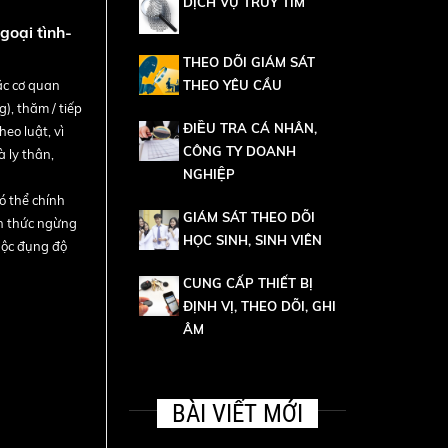
DỊCH VỤ TRUY TÌM
goại tình-
THEO DÕI GIÁM SÁT
ặc cơ quan
THEO YÊU CẦU
), thăm / tiếp
ĐIỀU TRA CÁ NHÂN,
heo luật, vì
CÔNG TY DOANH
à ly thân,
NGHIỆP
ó thể chính
GIÁM SÁT THEO DÕI
nh thức ngừng
HỌC SINH, SINH VIÊN
uộc đụng độ
CUNG CẤP THIẾT BỊ
ĐỊNH VỊ, THEO DÕI, GHI
ÂM
BÀI VIẾT MỚI