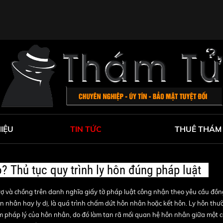
HIỆU
TIN TỨC
THUÊ THÁM
o? Thủ tục quy trình ly hôn đúng pháp luật
 vợ và chồng trên danh nghĩa giấy tờ pháp luật công nhận theo yêu cầu đồ
hôn nhân hay ly dị, là quá trình chấm dứt hôn nhân hoặc kết hôn. Ly hôn thư
ệm pháp lý của hôn nhân, do đó làm tan rã mối quan hệ hôn nhân giữa một 