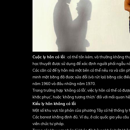
Cuộc ly hôn có lỗi
: có thể tốn kém, và thường không thự
học thuyết được sử dụng để xác định người phối ngẫu nào
Các căn cứ để ly hôn mà một bên có thể nêu ra và cần ph
minh mặt bằng đã được sửa đổi (và rút lại) bằng các điề
năm 1960 và đầu những năm 1970.
Trong trường hợp ‘không có lỗi’, việc ly hôn có thể có đư
khắc phục’, hoặc ‘không tương thích’ đối với mối quan hệ
Kiểu ly hôn không có lỗi
Một số khu vực tài phán của phương Tây có hệ thống ly 
Các barest khẳng định đủ. Ví dụ, ở các quốc gia yêu cầu
viên chức tư pháp.