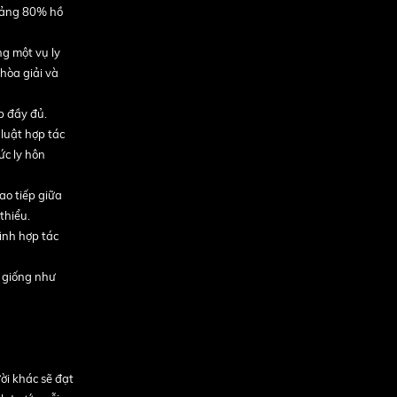
oảng 80% hồ
ng một vụ ly
 hòa giải và
p đầy đủ.
 luật hợp tác
ức ly hôn
ao tiếp giữa
thiểu.
rình hợp tác
ệ giống như
ời khác sẽ đạt