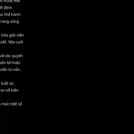
ch trước mỗi
ết định.
hực thể hành
 trong vòng
 hòa giải viên
biệt. Vào cuối
 về các quyền
uận lợi hoặc
viên tư vấn,
 luật sư,
so với kiện
ến mức một số