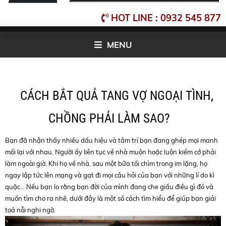
HOT LINE : 0932 545 877
MENU
CÁCH BẮT QUẢ TANG VỢ NGOẠI TÌNH,
CHỒNG PHẢI LÀM SAO?
Bạn đã nhận thấy nhiều dấu hiệu và tâm trí bạn đang ghép mọi manh
mối lại với nhau. Người ấy liên tục về nhà muộn hoặc luôn kiếm cớ phải
làm ngoài giờ. Khi họ về nhà, sau một bữa tối chìm trong im lặng, họ
ngay lập tức lên mạng và gạt đi mọi câu hỏi của bạn với những lí do kì
quặc... Nếu bạn lo rằng bạn đời của mình đang che giấu điều gì đó và
muốn tìm cho ra nhẽ, dưới đây là một số cách tìm hiểu để giúp bạn giải
toả nỗi nghi ngờ.