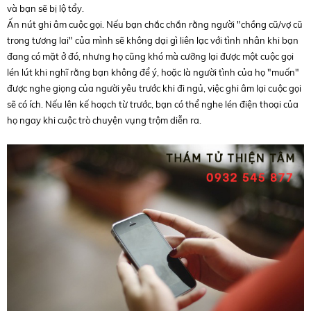
và bạn sẽ bị lộ tẩy.
Ấn nút ghi âm cuộc gọi. Nếu bạn chắc chắn rằng người "chồng cũ/vợ cũ
trong tương lai" của mình sẽ không dại gì liên lạc với tình nhân khi bạn
đang có mặt ở đó, nhưng họ cũng khó mà cưỡng lại được một cuộc gọi
lén lút khi nghĩ rằng bạn không để ý, hoặc là người tình của họ "muốn"
được nghe giọng của người yêu trước khi đi ngủ, việc ghi âm lại cuộc gọi
sẽ có ích. Nếu lên kế hoạch từ trước, bạn có thể nghe lén điện thoại của
họ ngay khi cuộc trò chuyện vụng trộm diễn ra.