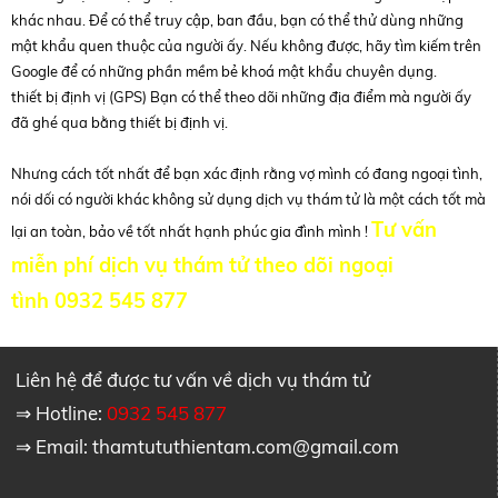
khác nhau. Để có thể truy cập, ban đầu, bạn có thể thử dùng những
mật khẩu quen thuộc của người ấy. Nếu không được, hãy tìm kiếm trên
Google để có những phần mềm bẻ khoá mật khẩu chuyên dụng.
thiết bị định vị (GPS) Bạn có thể theo dõi những địa điểm mà người ấy
đã ghé qua bằng thiết bị định vị.
Nhưng cách tốt nhất để bạn xác định rằng vợ mình có đang ngoại tình,
nói dối có người khác không sử dụng dịch vụ thám tử là một cách tốt mà
Tư vấn
lại an toàn, bảo về tốt nhất hạnh phúc gia đình mình !
miễn phí dịch vụ thám tử theo dõi ngoại
tình 0932 545 877
Liên hệ để được tư vấn về dịch vụ thám tử
⇒ Hotline:
0932 545 877
⇒ Email:
thamtututhientam.com@gmail.com