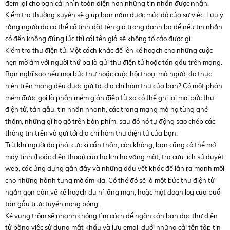
đem lại cho bạn cái nhìn toàn diện hơn những tin nhắn được nhận.
Kiểm tra thường xuyên sẽ giúp bạn nắm được mức độ của sự việc. Lưu ý
rằng người đó có thể cố tình đặt tên giả trong danh bạ để nếu tin nhắn
có đến không đúng lúc thì cái tên giả sẽ không tố cáo được gì.
Kiểm tra thư điện tử. Một cách khác để lên kế hoạch cho những cuộc
hẹn mờ ám với người thứ ba là gửi thư điện tử hoặc tán gẫu trên mạng.
Bạn nghĩ sao nếu mọi bức thư hoặc cuộc hội thoại mà người đó thực
hiện trên mạng đều được gửi tới địa chỉ hòm thư của bạn? Có một phần
mềm được gọi là phần mềm gián điệp từ xa có thể ghi lại mọi bức thư
điện tử, tán gẫu, tin nhắn nhanh, các trang mạng mà họ từng ghé
thăm, những gì họ gõ trên bàn phím, sau đó nó tự động sao chép các
thông tin trên và gửi tới địa chỉ hòm thư điện tử của bạn.
Trừ khi người đó phải cực kì cẩn thận, còn không, bạn cũng có thể mở
máy tính (hoặc điện thoại) của họ khi họ vắng mặt, tra cứu lịch sử duyệt
web, các ứng dụng gần đây và những dấu vết khác để lần ra manh mối
cho những hành tung mờ ám kia. Có thể đó sẽ là một bức thư điện tử
ngắn gọn bàn về kế hoạch du hí lãng mạn, hoặc một đoạn log của buổi
tán gẫu trực tuyến nóng bỏng.
Kẻ vụng trộm sẽ nhanh chóng tìm cách để ngăn cản bạn đọc thư điện
tử bằng việc sử dụng mật khẩu và lưu email dưới những cái tên tập tin