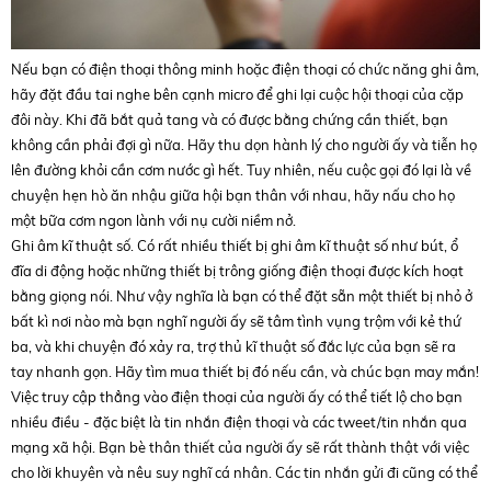
Nếu bạn có điện thoại thông minh hoặc điện thoại có chức năng ghi âm,
hãy đặt đầu tai nghe bên cạnh micro để ghi lại cuộc hội thoại của cặp
đôi này. Khi đã bắt quả tang và có được bằng chứng cần thiết, bạn
không cần phải đợi gì nữa. Hãy thu dọn hành lý cho người ấy và tiễn họ
lên đường khỏi cần cơm nước gì hết. Tuy nhiên, nếu cuộc gọi đó lại là về
chuyện hẹn hò ăn nhậu giữa hội bạn thân với nhau, hãy nấu cho họ
một bữa cơm ngon lành với nụ cười niềm nở.
Ghi âm kĩ thuật số. Có rất nhiều thiết bị ghi âm kĩ thuật số như bút, ổ
đĩa di động hoặc những thiết bị trông giống điện thoại được kích hoạt
bằng giọng nói. Như vậy nghĩa là bạn có thể đặt sẵn một thiết bị nhỏ ở
bất kì nơi nào mà bạn nghĩ người ấy sẽ tâm tình vụng trộm với kẻ thứ
ba, và khi chuyện đó xảy ra, trợ thủ kĩ thuật số đắc lực của bạn sẽ ra
tay nhanh gọn. Hãy tìm mua thiết bị đó nếu cần, và chúc bạn may mắn!
Việc truy cập thẳng vào điện thoại của người ấy có thể tiết lộ cho bạn
nhiều điều - đặc biệt là tin nhắn điện thoại và các tweet/tin nhắn qua
mạng xã hội. Bạn bè thân thiết của người ấy sẽ rất thành thật với việc
cho lời khuyên và nêu suy nghĩ cá nhân. Các tin nhắn gửi đi cũng có thể