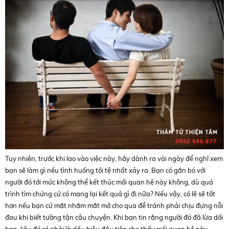
Tuy nhiên, trước khi lao vào việc này, hãy dành ra vài ngày để nghĩ xem
bạn sẽ làm gì nếu tình huống tồi tệ nhất xảy ra. Bạn có gắn bó với
người đó tới mức không thể kết thúc mối quan hệ này không, dù quá
trình tìm chứng cứ có mang lại kết quả gì đi nữa? Nếu vậy, có lẽ sẽ tốt
hơn nếu bạn cứ mắt nhắm mắt mở cho qua để tránh phải chịu đựng nỗi
đau khi biết tường tận câu chuyện. Khi bạn tin rằng người đó đã lừa dối
bạn, liệu đó có phải là dấu hiệu đầu tiên cho thấy mối quan hệ này