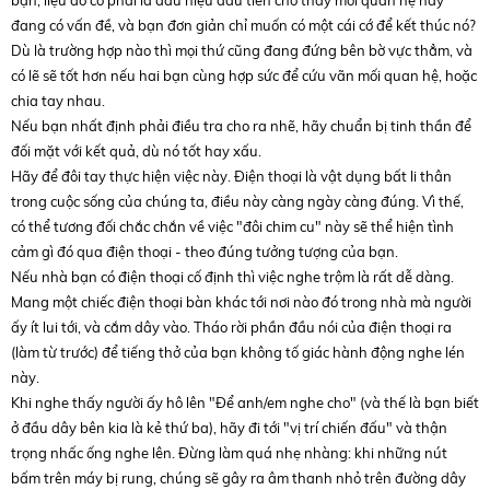
đang có vấn đề, và bạn đơn giản chỉ muốn có một cái cớ để kết thúc nó?
Dù là trường hợp nào thì mọi thứ cũng đang đứng bên bờ vực thẳm, và
có lẽ sẽ tốt hơn nếu hai bạn cùng hợp sức để cứu vãn mối quan hệ, hoặc
chia tay nhau.
Nếu bạn nhất định phải điều tra cho ra nhẽ, hãy chuẩn bị tinh thần để
đối mặt với kết quả, dù nó tốt hay xấu.
Hãy để đôi tay thực hiện việc này. Điện thoại là vật dụng bất li thân
trong cuộc sống của chúng ta, điều này càng ngày càng đúng. Vì thế,
có thể tương đối chắc chắn về việc "đôi chim cu" này sẽ thể hiện tình
cảm gì đó qua điện thoại - theo đúng tưởng tượng của bạn.
Nếu nhà bạn có điện thoại cố định thì việc nghe trộm là rất dễ dàng.
Mang một chiếc điện thoại bàn khác tới nơi nào đó trong nhà mà người
ấy ít lui tới, và cắm dây vào. Tháo rời phần đầu nói của điện thoại ra
(làm từ trước) để tiếng thở của bạn không tố giác hành động nghe lén
này.
Khi nghe thấy người ấy hô lên "Để anh/em nghe cho" (và thế là bạn biết
ở đầu dây bên kia là kẻ thứ ba), hãy đi tới "vị trí chiến đấu" và thận
trọng nhấc ống nghe lên. Đừng làm quá nhẹ nhàng: khi những nút
bấm trên máy bị rung, chúng sẽ gây ra âm thanh nhỏ trên đường dây