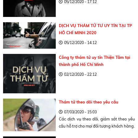
05/12/2020 - 17:12
DỊCH VỤ THÁM TỬ TƯ UY TÍN TẠI TP
HỒ CHÍ MINH 2020
05/12/2020 - 14:12
Công ty thám tử uy tín Thiện Tâm tại
thành phố Hồ Chí Minh
02/12/2020 - 22:12
Thám tử theo dõi theo yêu cầu
07/03/2020 - 15:03
Các dịch vụ theo dõi, giám sát theo yêu
cầu hỗ trợ cho mọi đối tượng khách hàng.