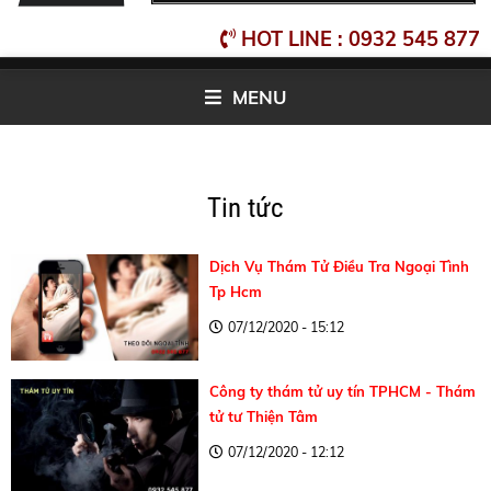
HOT LINE : 0932 545 877
MENU
Tin tức
Dịch Vụ Thám Tử Điều Tra Ngoại Tình
Tp Hcm
07/12/2020 - 15:12
Công ty thám tử uy tín TPHCM - Thám
tử tư Thiện Tâm
07/12/2020 - 12:12